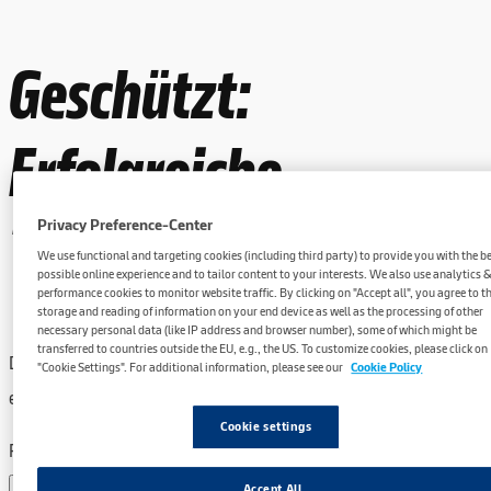
Geschützt:
Erfolgreiche
Teilnahme Allround
Privacy Preference-Center
We use functional and targeting cookies (including third party) to provide you with the b
possible online experience and to tailor content to your interests. We also use analytics 
performance cookies to monitor website traffic. By clicking on "Accept all", you agree to t
storage and reading of information on your end device as well as the processing of other
necessary personal data (like IP address and browser number), some of which might be
transferred to countries outside the EU, e.g., the US. To customize cookies, please click on
Dieser Inhalt ist passwortgeschützt. Bitte gib unten das Passwort
"Cookie Settings". For additional information, please see our
Cookie Policy
ein, um ihn anzeigen zu können.
Cookie settings
Passwort:
Accept All